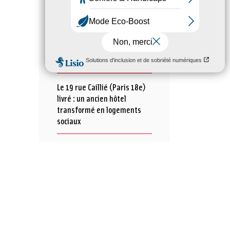
Hlm 2026
Quatre fresques
participatives inaugurées au
Domaine de Beauregard !
Le 19 rue Caillié (Paris 18e)
livré : un ancien hôtel
transformé en logements
sociaux