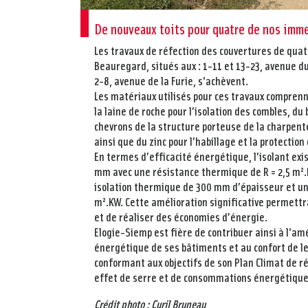
De nouveaux toits pour quatre de nos imme
Les travaux de réfection des couvertures de qu
Beauregard, situés aux : 1-11 et 13-23, avenue du
2-8, avenue de la Furie, s'achèvent.
Les matériaux utilisés pour ces travaux comprenn
la laine de roche pour l’isolation des combles, d
chevrons de la structure porteuse de la charpente
ainsi que du zinc pour l’habillage et la protectio
En termes d’efficacité énergétique, l’isolant exi
mm avec une résistance thermique de R = 2,5 m².
isolation thermique de 300 mm d’épaisseur et u
m².KW. Cette amélioration significative permettr
et de réaliser des économies d’énergie.
Elogie-Siemp est fière de contribuer ainsi à l'amé
énergétique de ses bâtiments et au confort de le
conformant aux objectifs de son Plan Climat de r
effet de serre et de consommations énergétiques
Crédit photo : Cyril Bruneau