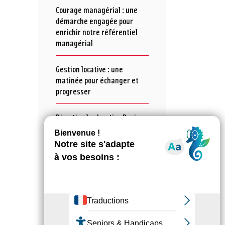
Courage managérial : une
démarche engagée pour
enrichir notre référentiel
managérial
Gestion locative : une
matinée pour échanger et
progresser
Direction le chantier Duris
pour nos nouveaux
collaborateurs et
collaboratrices !
Camille Naget, nouvelle
présidente d’Elogie-Siemp
Elogie-Siemp engagée dans
la Semaine de l'Innovation